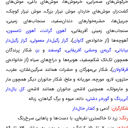
خرگوش‌های صحرایی، خرموش‌ها، موش‌های باغی، موش‌های
کشت‌زار، موش‌های خاردار، موش نیزار بزرگ، موش نیزار کوچک،
جربیل‌ها، حشره‌خوارهای دندان‌سفید، سنجاب‌های زمینی،
نجاب‌های زمینی آفریقایی،
آهوی گرانت
،
آهوی تامسون
،
آهوچه‌ها (از خانواده‌ی
گاوان
)،
گراز زگیل‌دار معمولی
،
گراز زگیل‌دار
بیابانی
،
گربه‌ی وحشی آفریقایی
،
گوسفند
و
بز
، شکار پرندگان
همچون لک‌لک شکم‌سفید، هوبره‌ها و دراج‌های سیاه (از خانواده‌ی
قرقاولان
)، شکار بی‌مهرگان و حشرات همانند سرگین‌غلتان، عقرب،
حلزون، لارو، مورچه، موریانه و ملخ، شکار جانوران دیگر همچون مار
و مارمولک، همچنین لاشه‌ی جانوران همانند لاشه‌ی
کل یال‌دار
آبی‌رنگ
و
گورخر دشتی
، دانه، میوه و برگ گیاهان، زباله
شکارگران:
آدمی و
کفتار خال‌دار
رنگ:
زرد تا خاکستری-نقره‌ای، با دست‌ها و پاهایی سرخ‌رنگ
ندازه:
وزن ۷ تا ۱۵ کیلوگرم، سر و بدن به درازای ۷۴ تا ۸۹