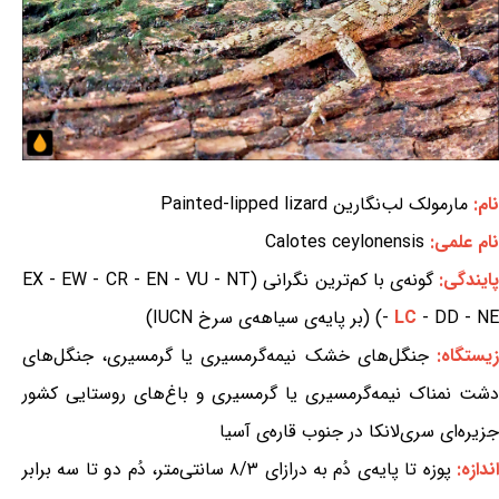
نام:
مارمولک لب‌نگارین Painted-lipped lizard
نام علمی:
Calotes ceylonensis
ایندگی:
گونه‌ی با کم‌ترین نگرانی (EX - EW - CR - EN - VU - NT
- DD - NE) (بر پایه‌ی سیاهه‌ی سرخ IUCN)
LC
-
یستگاه:
جنگل‌های خشک نیمه‌گرمسیری یا گرمسیری، جنگل‌های
دشت نمناک نیمه‌گرمسیری یا گرمسیری و باغ‌های روستایی کشور
جزیره‌ای سری‌لانکا در جنوب قاره‌ی آسیا
ندازه:
پوزه تا پایه‌ی دُم به درازای ۸/۳ سانتی‌متر، دُم دو تا سه برابر