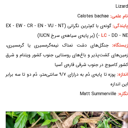
Lizard
نام علمی:
Calotes bachae
ایندگی:
گونه‌ی با کم‌ترین نگرانی (EX - EW - CR - EN - VU - NT
- DD - NE) (بر پایه‌ی سیاهه‌ی سرخ IUCN)
LC
-
یستگاه:
جنگل‌های دشت نمناک نیمه‌گرمسیری یا گرمسیری،
زمین‌های کشت‌پذیر و باغ‌های روستایی جنوب کشور ویتنام و شرق
کشور کامبوج در جنوب شرقی قاره‌ی آسیا
ندازه:
پوزه تا پایه‌ی دُم به درازای ۹/۷ سانتی‌متر، دُم دو تا سه برابر
این اندازه
نگاره:
Matt Summerville