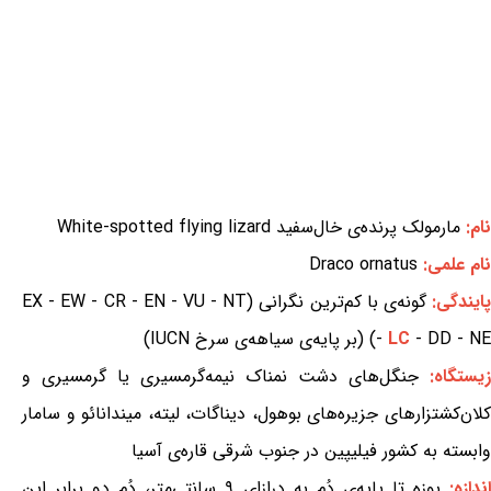
نام:
مارمولک پرنده‌ی خال‌سفید White-spotted flying lizard
نام علمی:
Draco ornatus
ایندگی:
گونه‌ی با کم‌ترین نگرانی (EX - EW - CR - EN - VU - NT
- DD - NE) (بر پایه‌ی سیاهه‌ی سرخ IUCN)
LC
-
زیستگاه:
جنگل‌های دشت نمناک نیمه‌گرمسیری یا گرمسیری و
کلان‌کشتزارهای جزیره‌های بوهول، دیناگات، لیته، میندانائو و سامار
وابسته به کشور فیلیپین در جنوب شرقی قاره‌ی آسیا
ندازه:
پوزه تا پایه‌ی دُم به درازای ۹ سانتی‌متر، دُم دو برابر این