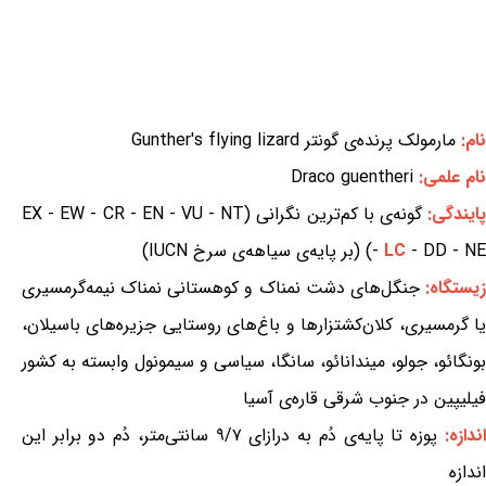
نام:
مارمولک پرنده‌ی گونتر Gunther's flying lizard
نام علمی:
Draco guentheri
ایندگی:
گونه‌ی با کم‌ترین نگرانی (EX - EW - CR - EN - VU - NT
- DD - NE) (بر پایه‌ی سیاهه‌ی سرخ IUCN)
LC
-
یستگاه:
جنگل‌های دشت نمناک و کوهستانی نمناک نیمه‌گرمسیری
یا گرمسیری، کلان‌کشتزارها و باغ‌های روستایی جزیره‌های باسیلان،
بونگائو، جولو، میندانائو، سانگا، سیاسی و سیمونول وابسته به کشور
فیلیپین در جنوب شرقی قاره‌ی آسیا
اندازه:
پوزه تا پایه‌ی دُم به درازای ۹/۷ سانتی‌متر، دُم دو برابر این
اندازه