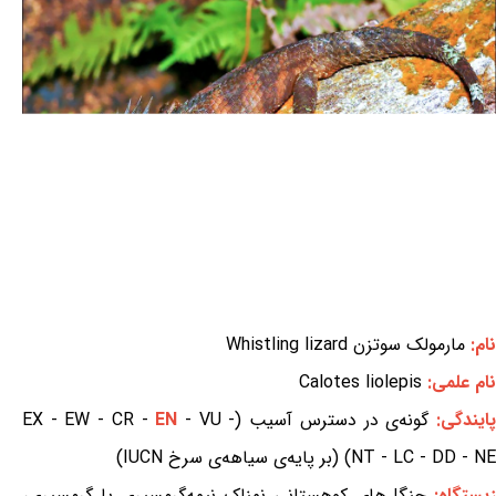
نام:
مارمولک سوتزن Whistling lizard
نام علمی:
Calotes liolepis
ایندگی:
گونه‌ی در دسترس آسیب (EX - EW - CR -
- VU -
EN
NT - LC - DD - NE) (بر پایه‌ی سیاهه‌ی سرخ IUCN)
یستگاه:
جنگل‌های کوهستانی نمناک نیمه‌گرمسیری یا گرمسیری،