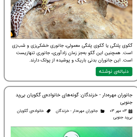
گکوی پلنگی یا گکوی پلنگی معمولی، جانوری خشکی‌زی و شب‌زی
است. همچنین این گکو به‌جز زمان زادآوری، جانوری تنهازیست
است. این جانوران بدنی باریک و پوشیده از پولک دارند.
دنباله‌ی نوشته
جانوران مهره‌دار - خزندگان: گونه‌های خانواده‌ی گکویان بی‌پد
جنوبی
۰۳ مهر ۰۳
جانوران مهره‌دار - خزندگان
خانواده‌ی گکویان
بی‌پد جنوبی