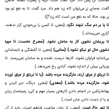
صاحب آن پس داد. مرد گفت: خب، گربه را پسرت کشته. قاضی
گفت: به‌جای زر می‌توان کاه زرد هم داد. مرد گفت: تا به نفع تو بود
زر بود، حالا که به نفع من است کاه زرد؟))
ا پا بر دم سگ ننهند نگزد.
(معنی: تا کسی را بی‌خودی آزار ندهند،
آزاری نمی‌رساند.)
تا پریشان نشوی کار به سامان نشود. (مصرع نخست: تا مهیا
نشوی حال تو نیکو نشود.) (سنایی)
(معنی: تا آشفتگی و نابسامانی
بی‌اندازه فراوان نشود، کارها درست نشده و به سامان نمی‌رسند. تا
ویرانی بیش از اندازه نشود، آبادی رخ نمی‌دهد.)
تا تریاق از عراق آرند، مارگزیده مرده باشد. (یا تا تریاق از عراق آورده
ود، مارگزیده مرده باشد.) (سعدی)
(معنی: درنگ، دیر کردن و
بهانه‌تراشی در انجام دادن کارهای بسیار مهم و آنی، زمینه‌ساز زیان
و یا از دست دادن جان است.)
تا تنور داغ است.
(معنی: تا زمان مناسب فراهم است، باید از آن