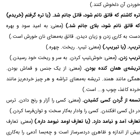
خوردن آن دلخوش کنند.)
تره کاشتم که قاتق نانم شود، قاتل جانم شد. (یا تره گرفتم (خریدم)
که قاتق نانم شود، بلای جانم شد.)
(معنی: به امید سود و بهره
دست به کاری زدن و زیان دیدن. قاتق به‌معنای نان خورش است.)
تریپ. (یا تیریپ.)
(معنی: تیپ. ریخت. چهره.)
تریپ زدن.
(معنی: خوش‌تیپ کردن. به سر و ریخت خود رسیدن.)
ریشه‌ی همان کنده بودن.
(معنی: از یک جنس و قماش بودن.
همگی مانند همند. تریشه به‌معنای تراشه و هر چیز خرده‌ریز مانند
خرده کاغذ، چوب و... است.)
سمه از گُردن کسی کشیدن.
(معنی: کسی را آزار و رنج دادن. ترس
در دل کسی افکندن. کسی را وادار به‌کار سخت و توان‌فرسا کردن.)
عارف آمد و نیامد دارد. (یا تعارف اومد نیومد داره.)
(معنی: تعارف
بیش از اندازه و ظاهری دردسرساز است و چه‌بسا آدمی را به‌کاری