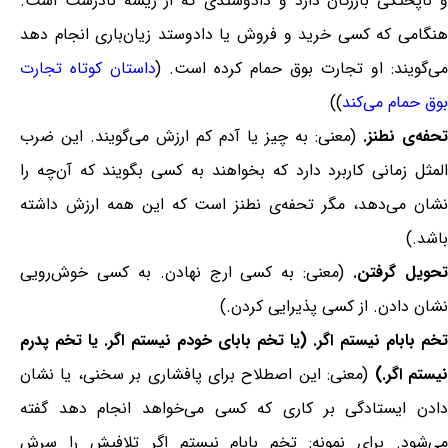
و ناپختگی بازرگان دارد و دادوستدی که از ریشه نادرست است.
هنگامی که کسی خرید و فروش یا دادوستد زیان‌باری انجام دهد
می‌گویند: او تجارت بوق حمام کرده است. (
داستان کوتاه تجارت
بوق حمام می‌کند
))
تحفه‌ی نطنز.
(معنی: به چیز یا آدم کم ارزش می‌گویند. این ضرب
المثل زمانی کاربرد دارد که بخواهند به کسی بگویند که آن‌چه را
نشان می‌دهد، مگر تحفه‌ی نطنز است که این همه ارزش داشته
باشد.)
حویل گرفتن.
(معنی: به کسی ارج نهادن. به کسی خوش‌رویی
نشان دادن. از کسی پذیرایی کردن.)
تخم بابام نیستم اگر. (یا تخم بابای خودم نیستم اگر. یا تخم پدرم
یستم اگر.)
(معنی: این اصطلاح برای پافشاری بر سخنی، یا نشان
دادن ایستادگی بر کاری که کسی می‌خواهد انجام دهد گفته
می‌شود. برای نمونه: تخم بابام نیستم اگر تلافیش را سرش