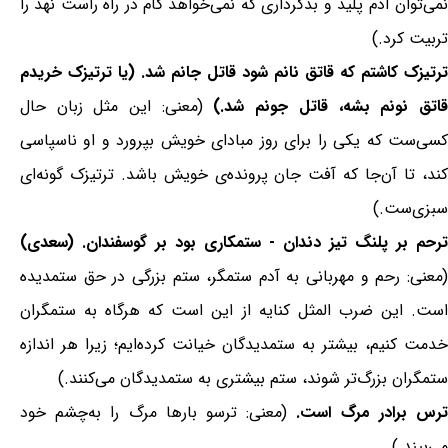
نمی‌توان آدم پلید و بدکرداری که نمی‌خواهد گام در راه راست نهد را
تربیت کرد.)
ترتیزک کاشتم که قاتق نانم شود قاتل جانم شد. (یا ترتیزک خریدم
قاتق نونم بشه، قاتل جونم شد.)
(معنی: این مثل زبان حال
کسی‌ست که یکی را برای روز مبادای خویش بپرورد و او ناسپاسی
کند، تا آن‌جا که آفت جان پرونده‌ی خویش باشد. ترتیزک گونه‌ای
سبزی‌ست.)
ترحم بر پلنگ تیز دندان - ستمکاری بود بر گوسفندان. (سعدی)
(معنی: رحم و مهربانی به آدم ستمگر، ستم بزرگی در حق ستمدیده
است. این ضرب المثل کنایه از این است که هرگاه به ستمگران
خدمت کنیم، بیشتر به ستمدیدگان خیانت کرده‌ایم؛ زیرا هر اندازه
ستمگران بزرگ‌تر شوند، ستم بیشتری به ستمدیدگان می‌کنند.)
رس برادر مرگ است.
(معنی: ترسو بارها مرگ را به‌چشم خود
می‌بیند.)