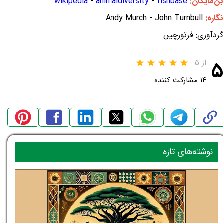
بن‌مایگان:
fishbase
-
animaldiversity
-
wikipedia
نگاره:
Andy Murch - John Turnbull
گردآوری: فرتورچین
۵
از ۵
۱۴ مشارکت کننده
نوشته‌های تازه